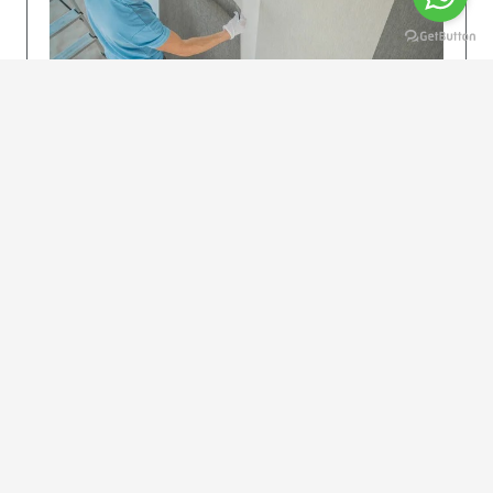
KOLAY UYGULAMA
Dikkatlice gelecek adımları izleyin: İstenilen
uzunlukta şeritler kesilir. Ölçü yüksekliğini
dikkate alın. (Talimatlar etiketin ön…
DEVAMI