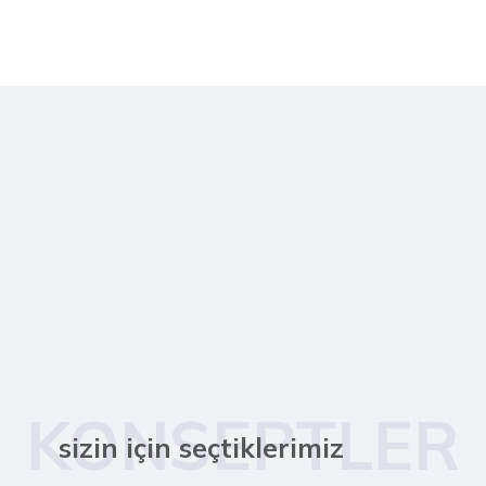
KONSEPTLER
sizin için seçtiklerimiz