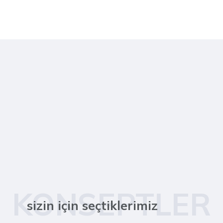
KONSEPTLER
sizin için seçtiklerimiz