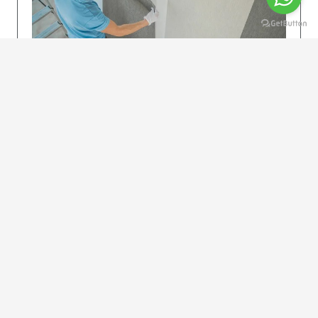
KOLAY UYGULAMA
Dikkatlice gelecek adımları izleyin: İstenilen
uzunlukta şeritler kesilir. Ölçü yüksekliğini
dikkate alın. (Talimatlar etiketin ön…
DEVAMI