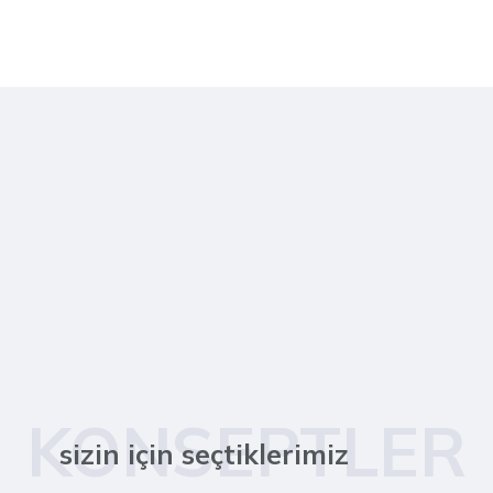
KONSEPTLER
sizin için seçtiklerimiz