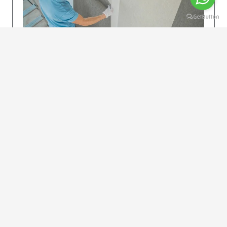
KOLAY UYGULAMA
Dikkatlice gelecek adımları izleyin: İstenilen
uzunlukta şeritler kesilir. Ölçü yüksekliğini
dikkate alın. (Talimatlar etiketin ön…
DEVAMI