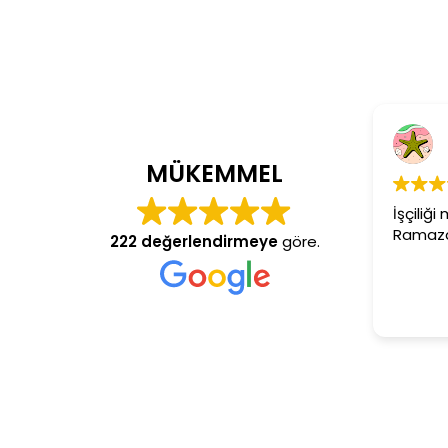
Cem Dön
4 yıl önce
MÜKEMMEL
İşçiliği mükemme
Ramazan usta ar
222 değerlendirmeye
göre.