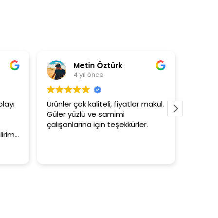
Metin Öztürk
Asli Erso
4 yıl önce
4 yıl önce
Ürünler çok kaliteli, fiyatlar makul.
3+1 evin kagidini
Güler yüzlü ve samimi
tutar
çalışanlarına için teşekkürler.