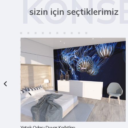
KONS
sizin için seçtiklerimiz
Çocuk Odası Duvar Kağıtları