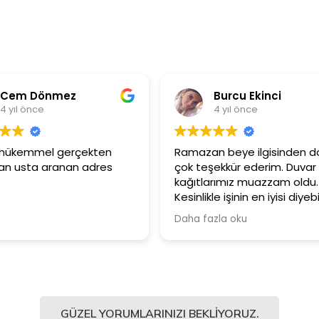
mez
Burcu Ekinci
4 yıl önce
l gerçekten
Ramazan beye ilgisinden dolayı
anan adres
çok teşekkür ederim. Duvar
kağıtlarımız muazzam oldu.
Kesinlikle işinin en iyisi diyebilirim.
Şiddetle tavsiye ediyorum.
Daha fazla oku
GÜZEL YORUMLARINIZI BEKLIYORUZ.