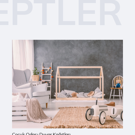
EPTLER
Mutfak Duvar Kağıtları