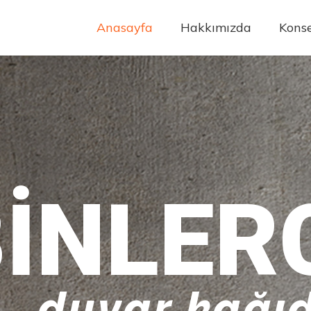
Anasayfa
Hakkımızda
Konse
INLER
duvar kağıd