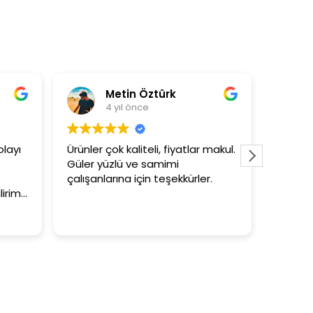
Metin Öztürk
4 yıl önce
layı
Ürünler çok kaliteli, fiyatlar makul.
3+1 evi
Güler yüzlü ve samimi
tutar
çalışanlarına için teşekkürler.
lirim.