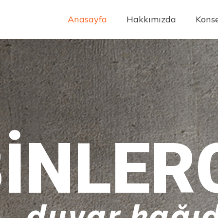
Anasayfa
Hakkımızda
Konse
INLER
duvar kağıd