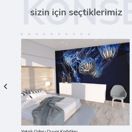
KONS
sizin için seçtiklerimiz
Yatak Odası Duvar Kağıtları