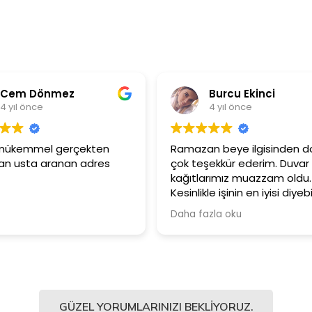
Cem Dönmez
Burcu Ekinci
4 yıl önce
4 yıl önce
i mükemmel gerçekten
Ramazan beye ilgisinden do
n usta aranan adres
çok teşekkür ederim. Duvar
kağıtlarımız muazzam oldu.
Kesinlikle işinin en iyisi diyebi
Şiddetle tavsiye ediyorum.
Daha fazla oku
GÜZEL YORUMLARINIZI BEKLIYORUZ.