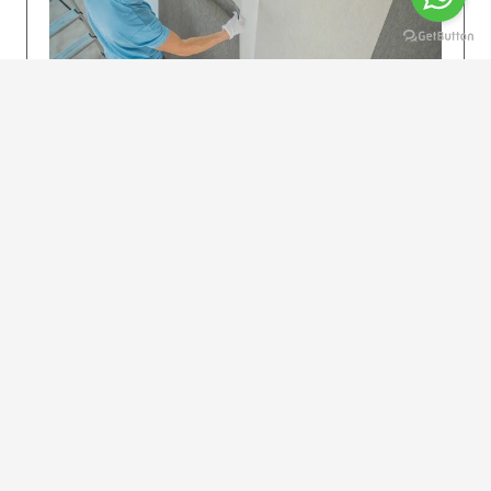
KOLAY UYGULAMA
Dikkatlice gelecek adımları izleyin: İstenilen
uzunlukta şeritler kesilir. Ölçü yüksekliğini
dikkate alın. (Talimatlar etiketin ön…
DEVAMI