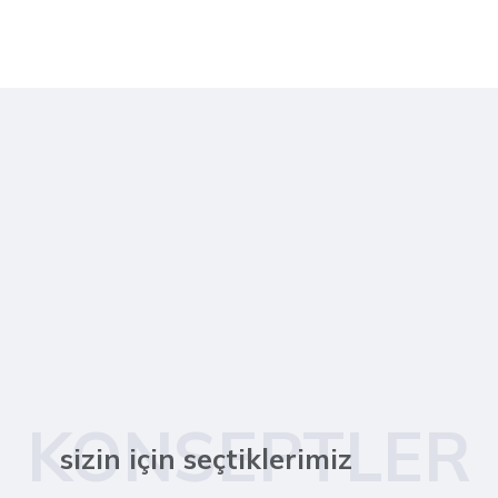
KONSEPTLER
sizin için seçtiklerimiz