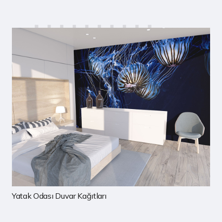
rı
Çocuk Odası Duvar Kağıtla