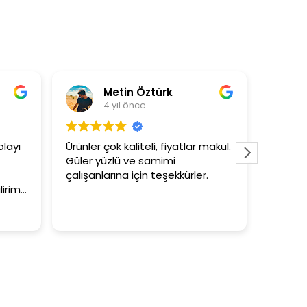
Metin Öztürk
Asli Ersoy
 yıl önce
4 yıl önce
ok kaliteli, fiyatlar makul.
3+1 evin kagidini kapataslak
zlü ve samimi
tutar
rına için teşekkürler.