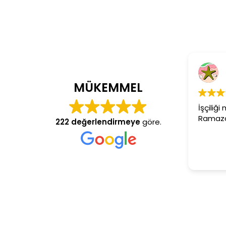
Cem Dönmez
4 yıl önce
MÜKEMMEL
İşçiliği mükemmel gerçekten
Ramazan usta aranan adres
222 değerlendirmeye
göre.