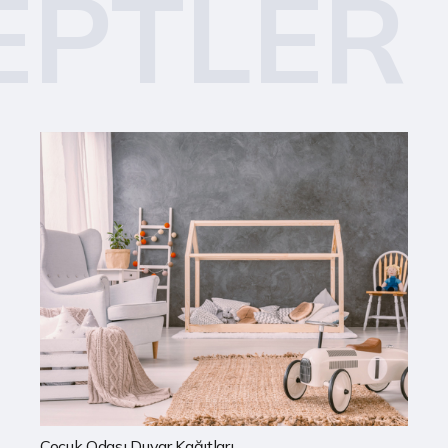
EPTLER
Mutfak Duvar Kağıtları