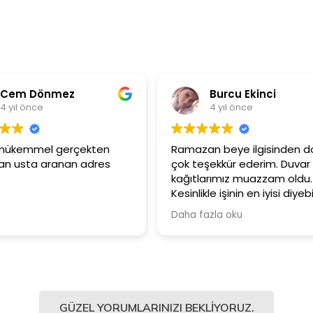
Burcu Ekinci
4 yıl önce
4
Ramazan beye ilgisinden dolayı
Ürünler ç
çok teşekkür ederim. Duvar
Güler yü
kağıtlarımız muazzam oldu.
çalışanla
Kesinlikle işinin en iyisi diyebilirim.
Şiddetle tavsiye ediyorum.
Daha fazla oku
GÜZEL YORUMLARINIZI BEKLIYORUZ.