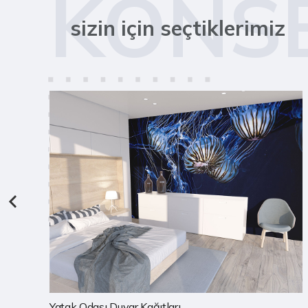
KONS
sizin için seçtiklerimiz
Çocuk Odası Duvar Kağıtları