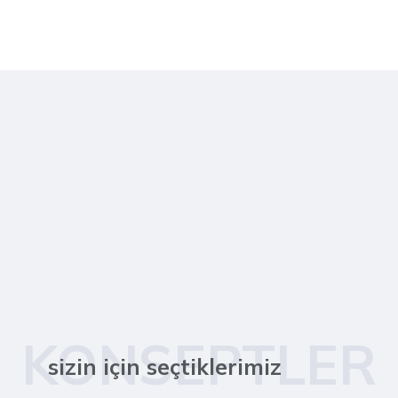
KONSEPTLER
sizin için seçtiklerimiz