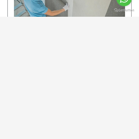
KOLAY UYGULAMA
Dikkatlice gelecek adımları izleyin: İstenilen
uzunlukta şeritler kesilir. Ölçü yüksekliğini
dikkate alın. (Talimatlar etiketin ön…
DEVAMI