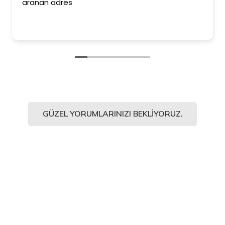
an adres
ederim. 
Kesinlikle
ediyorum
GÜZEL YORUMLARINIZI BEKLIYORUZ.