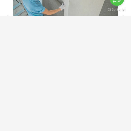
KOLAY UYGULAMA
Dikkatlice gelecek adımları izleyin: İstenilen
uzunlukta şeritler kesilir. Ölçü yüksekliğini
dikkate alın. (Talimatlar etiketin ön…
DEVAMI