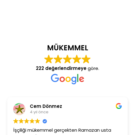
MÜKEMMEL
222 değerlendirmeye
göre.
Cem Dönmez
B
4 yıl önce
4
liği mükemmel gerçekten Ramazan usta
Ramazan 