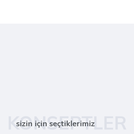
KONSEPTLER
sizin için seçtiklerimiz