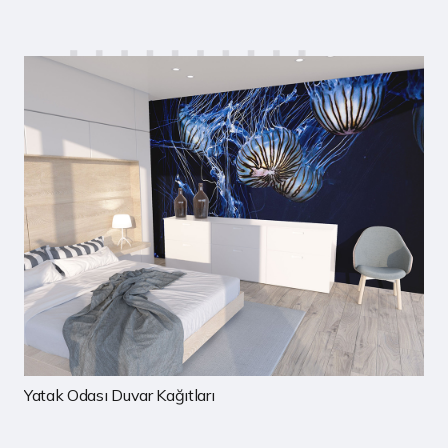
rı
Çocuk Odası Duvar Kağıtla