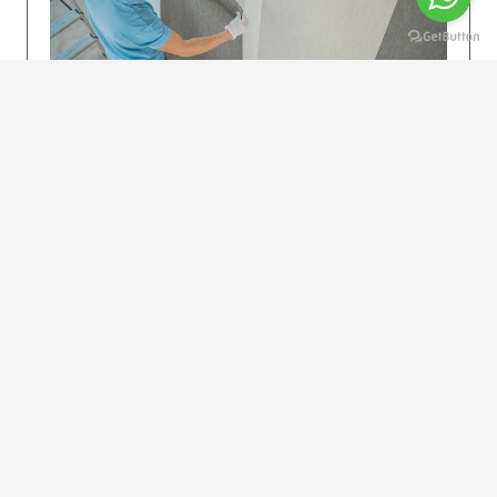
KOLAY UYGULAMA
Dikkatlice gelecek adımları izleyin: İstenilen
uzunlukta şeritler kesilir. Ölçü yüksekliğini
dikkate alın. (Talimatlar etiketin ön…
DEVAMI