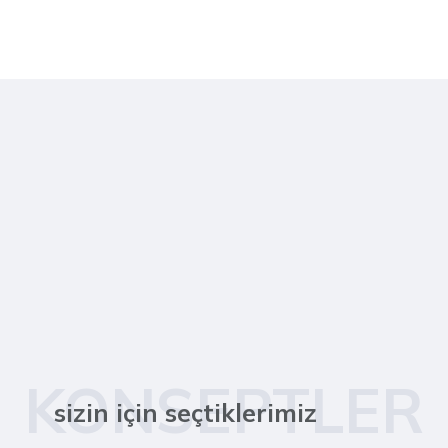
KONSEPTLER
sizin için seçtiklerimiz