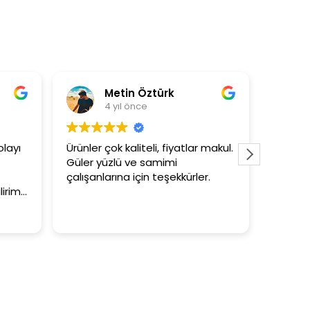
Metin Öztürk
Asli Ersoy
 yıl önce
4 yıl önce
ok kaliteli, fiyatlar makul.
3+1 evin kagidini kapataslak
zlü ve samimi
tutar
rına için teşekkürler.