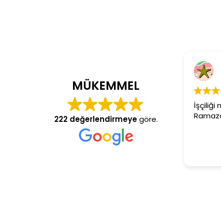
Cem Dönmez
4 yıl önce
MÜKEMMEL
İşçiliği mükemmel gerçekten
Ramazan usta aranan adres
222 değerlendirmeye
göre.