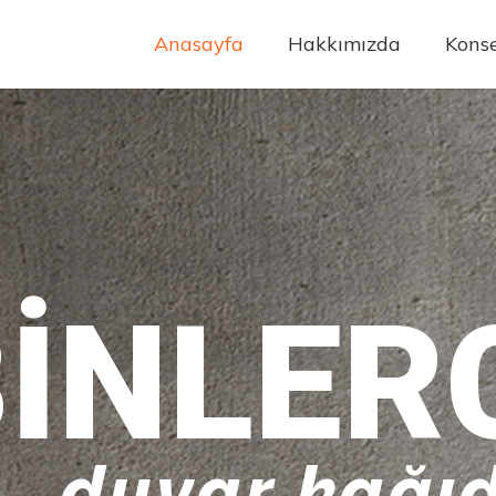
Anasayfa
Hakkımızda
Konse
INLER
duvar kağıd