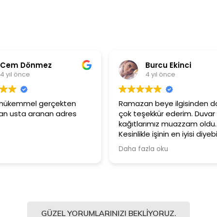
Burcu Ekinci
4 yıl önce
4
Ramazan beye ilgisinden dolayı
Ürünler ç
çok teşekkür ederim. Duvar
Güler yü
kağıtlarımız muazzam oldu.
çalışanla
Kesinlikle işinin en iyisi diyebilirim.
Şiddetle tavsiye ediyorum.
Daha fazla oku
GÜZEL YORUMLARINIZI BEKLIYORUZ.