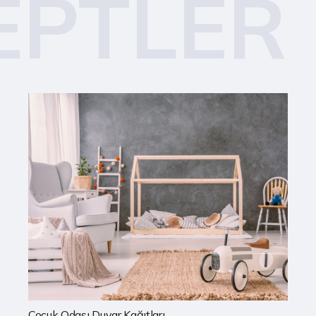
EPTLER
Mutfak Duvar Kağıtları