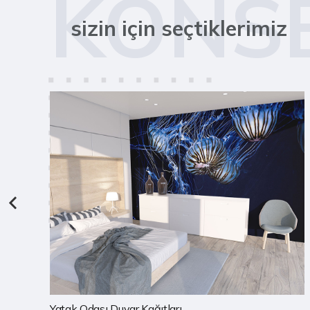
KONS
sizin için seçtiklerimiz
Çocuk Odası Duvar Kağıtları