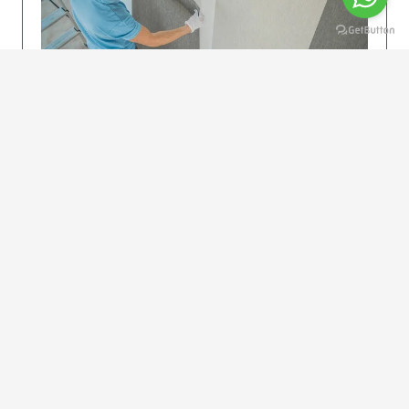
KOLAY UYGULAMA
Dikkatlice gelecek adımları izleyin: İstenilen
uzunlukta şeritler kesilir. Ölçü yüksekliğini
dikkate alın. (Talimatlar etiketin ön…
DEVAMI