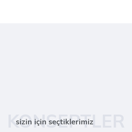
KONSEPTLER
sizin için seçtiklerimiz