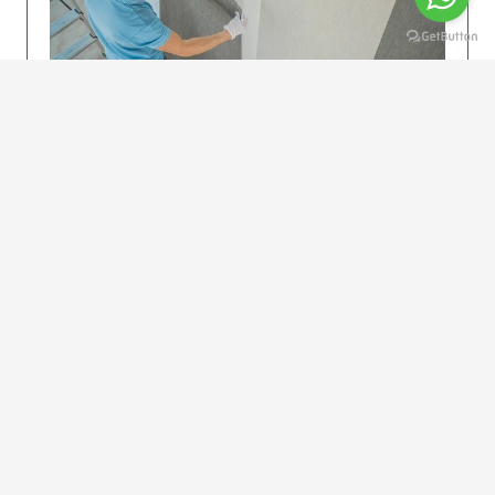
KOLAY UYGULAMA
Dikkatlice gelecek adımları izleyin: İstenilen
uzunlukta şeritler kesilir. Ölçü yüksekliğini
dikkate alın. (Talimatlar etiketin ön…
DEVAMI