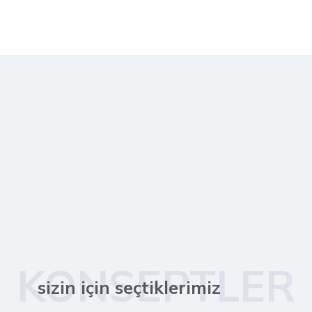
KONSEPTLER
sizin için seçtiklerimiz