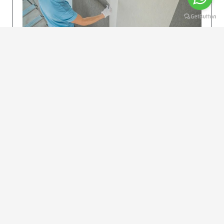
KOLAY UYGULAMA
Dikkatlice gelecek adımları izleyin: İstenilen
uzunlukta şeritler kesilir. Ölçü yüksekliğini
dikkate alın. (Talimatlar etiketin ön…
DEVAMI