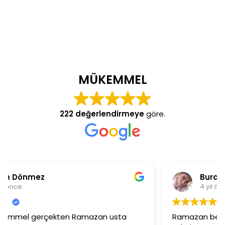
MÜKEMMEL
222 değerlendirmeye
göre.
Burcu Ekinci
4 yıl önce
Ramazan beye ilgisinden dolayı çok teşekkür