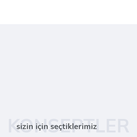
KONSEPTLER
sizin için seçtiklerimiz