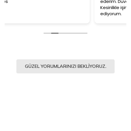
ederim. Duvar kağıtlarımız muazzam oldu.
Kesinlikle işinin en iyisi diyebilirim. Şiddetle tavsiye
ediyorum.
GÜZEL YORUMLARINIZI BEKLIYORUZ.