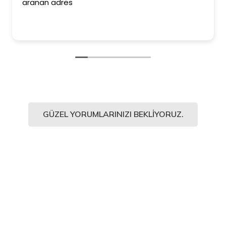
an adres
ederim. 
Kesinlikle
ediyorum
GÜZEL YORUMLARINIZI BEKLIYORUZ.