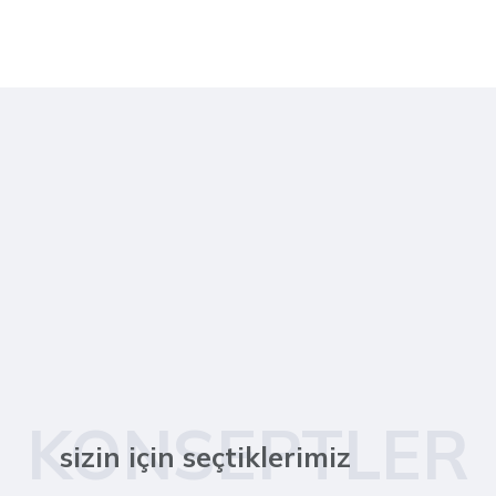
KONSEPTLER
sizin için seçtiklerimiz