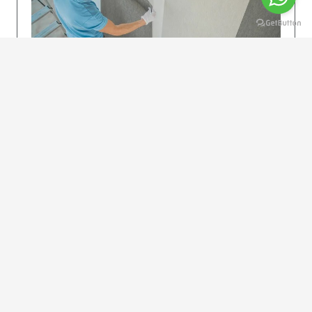
KOLAY UYGULAMA
Dikkatlice gelecek adımları izleyin: İstenilen
uzunlukta şeritler kesilir. Ölçü yüksekliğini
dikkate alın. (Talimatlar etiketin ön…
DEVAMI