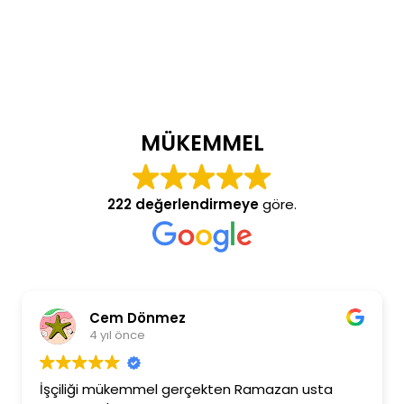
MÜKEMMEL
222 değerlendirmeye
göre.
Cem Dönmez
B
4 yıl önce
4
liği mükemmel gerçekten Ramazan usta
Ramazan 