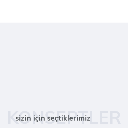
KONSEPTLER
sizin için seçtiklerimiz