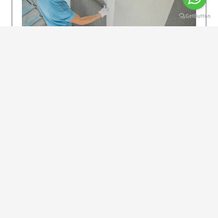
KOLAY UYGULAMA
Dikkatlice gelecek adımları izleyin: İstenilen
uzunlukta şeritler kesilir. Ölçü yüksekliğini
dikkate alın. (Talimatlar etiketin ön…
DEVAMI