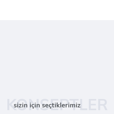
KONSEPTLER
sizin için seçtiklerimiz