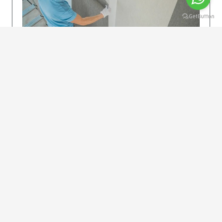
KOLAY UYGULAMA
Dikkatlice gelecek adımları izleyin: İstenilen
uzunlukta şeritler kesilir. Ölçü yüksekliğini
dikkate alın. (Talimatlar etiketin ön…
DEVAMI