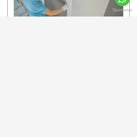
KOLAY UYGULAMA
Dikkatlice gelecek adımları izleyin: İstenilen
uzunlukta şeritler kesilir. Ölçü yüksekliğini
dikkate alın. (Talimatlar etiketin ön…
DEVAMI