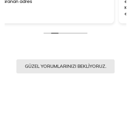
ederim. Duvar kağıtlarımız muazzam oldu.
Kesinlikle işinin en iyisi diyebilirim. Şiddetle tavsiy
ediyorum.
GÜZEL YORUMLARINIZI BEKLIYORUZ.