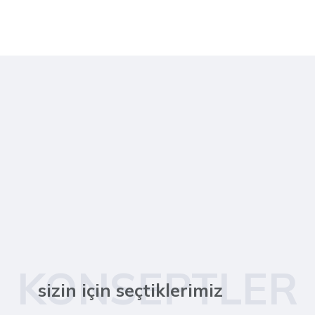
KONSEPTLER
sizin için seçtiklerimiz