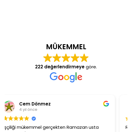
MÜKEMMEL
222 değerlendirmeye
göre.
Burcu Ekinci
4 yıl önce
Ramazan beye ilgisinden dolayı çok teşekkür