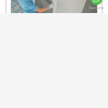
KOLAY UYGULAMA
Dikkatlice gelecek adımları izleyin: İstenilen
uzunlukta şeritler kesilir. Ölçü yüksekliğini
dikkate alın. (Talimatlar etiketin ön…
DEVAMI