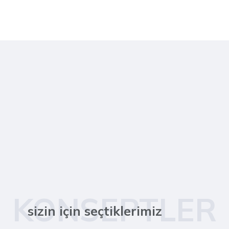
KONSEPTLER
sizin için seçtiklerimiz