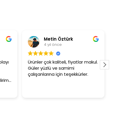
Metin Öztürk
As
4 yıl önce
4 
yı
Ürünler çok kaliteli, fiyatlar makul.
3+1 evin 
Güler yüzlü ve samimi
tutar
çalışanlarına için teşekkürler.
im.