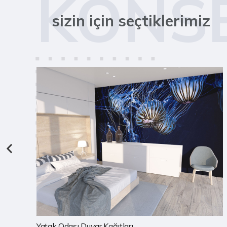
KONS
sizin için seçtiklerimiz
Çocuk Odası Duvar Kağıtları