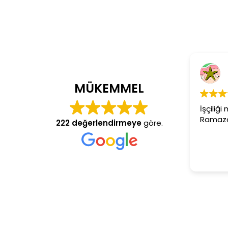
C
4 y
MÜKEMMEL
İşçiliği 
Ramazan 
222 değerlendirmeye
göre.