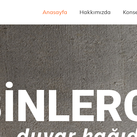
Anasayfa
Hakkımızda
Konse
INLER
duvar kağıd