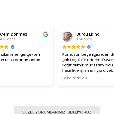
em Dönmez
Burcu Ekinci
ıl önce
4 yıl önce
mükemmel gerçekten
Ramazan beye ilgisinden dola
usta aranan adres
çok teşekkür ederim. Duvar
kağıtlarımız muazzam oldu.
Kesinlikle işinin en iyisi diyebilir
Şiddetle tavsiye ediyorum.
Daha fazla oku
GÜZEL YORUMLARINIZI BEKLIYORUZ.