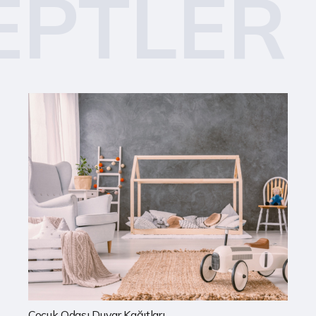
EPTLER
Mutfak Duvar Kağıtları