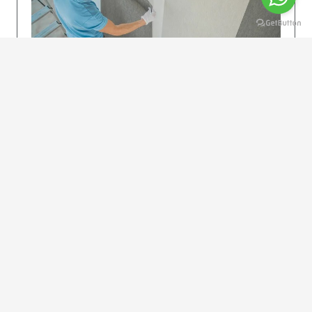
KOLAY UYGULAMA
Dikkatlice gelecek adımları izleyin: İstenilen
uzunlukta şeritler kesilir. Ölçü yüksekliğini
dikkate alın. (Talimatlar etiketin ön…
DEVAMI