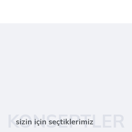
KONSEPTLER
sizin için seçtiklerimiz