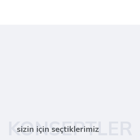
KONSEPTLER
sizin için seçtiklerimiz