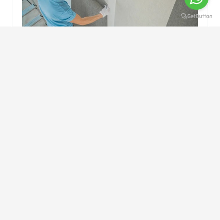
KOLAY UYGULAMA
Dikkatlice gelecek adımları izleyin: İstenilen
uzunlukta şeritler kesilir. Ölçü yüksekliğini
dikkate alın. (Talimatlar etiketin ön…
DEVAMI