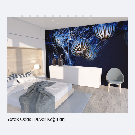
rı
Çocuk Odası Duvar Kağıtla