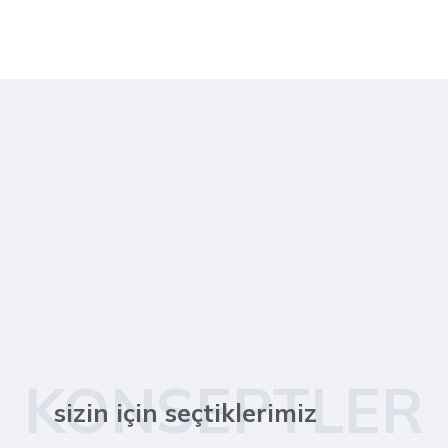
KONSEPTLER
sizin için seçtiklerimiz