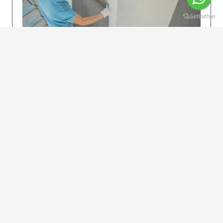
KOLAY UYGULAMA
Dikkatlice gelecek adımları izleyin: İstenilen
uzunlukta şeritler kesilir. Ölçü yüksekliğini
dikkate alın. (Talimatlar etiketin ön…
DEVAMI