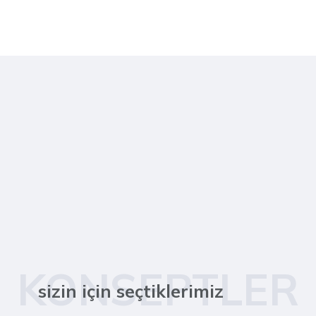
KONSEPTLER
sizin için seçtiklerimiz