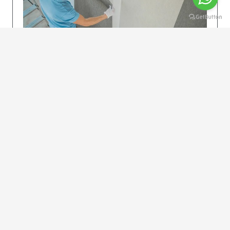
KOLAY UYGULAMA
Dikkatlice gelecek adımları izleyin: İstenilen
uzunlukta şeritler kesilir. Ölçü yüksekliğini
dikkate alın. (Talimatlar etiketin ön…
DEVAMI