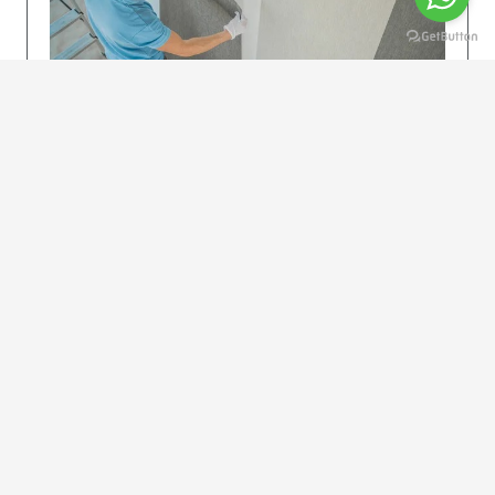
KOLAY UYGULAMA
Dikkatlice gelecek adımları izleyin: İstenilen
uzunlukta şeritler kesilir. Ölçü yüksekliğini
dikkate alın. (Talimatlar etiketin ön…
DEVAMI