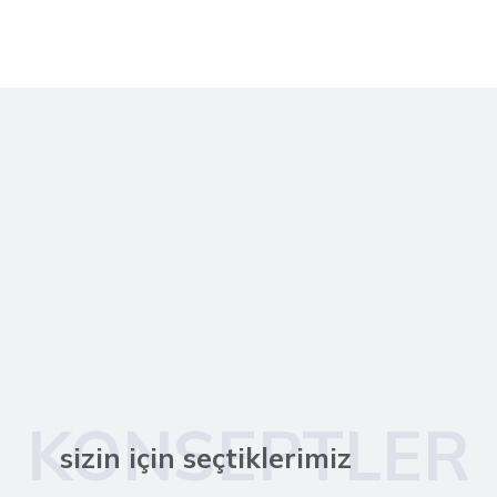
KONSEPTLER
sizin için seçtiklerimiz