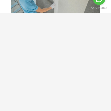
KOLAY UYGULAMA
Dikkatlice gelecek adımları izleyin: İstenilen
uzunlukta şeritler kesilir. Ölçü yüksekliğini
dikkate alın. (Talimatlar etiketin ön…
DEVAMI