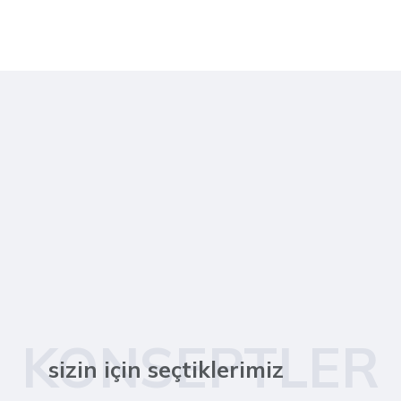
KONSEPTLER
sizin için seçtiklerimiz