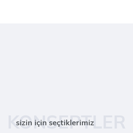
KONSEPTLER
sizin için seçtiklerimiz