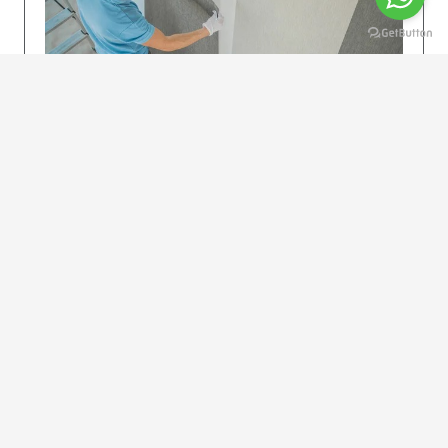
KOLAY UYGULAMA
Dikkatlice gelecek adımları izleyin: İstenilen
uzunlukta şeritler kesilir. Ölçü yüksekliğini
dikkate alın. (Talimatlar etiketin ön…
DEVAMI