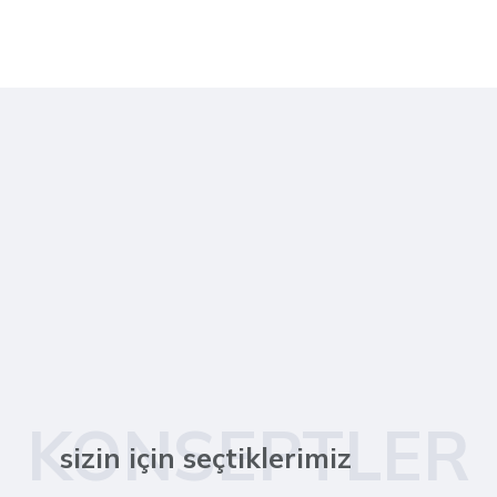
KONSEPTLER
sizin için seçtiklerimiz