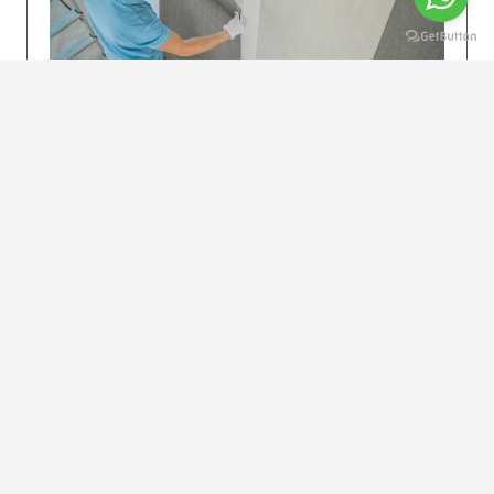
KOLAY UYGULAMA
Dikkatlice gelecek adımları izleyin: İstenilen
uzunlukta şeritler kesilir. Ölçü yüksekliğini
dikkate alın. (Talimatlar etiketin ön…
DEVAMI