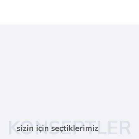
KONSEPTLER
sizin için seçtiklerimiz