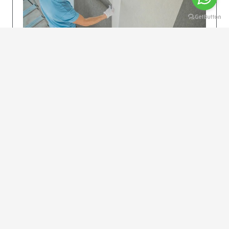
KOLAY UYGULAMA
Dikkatlice gelecek adımları izleyin: İstenilen
uzunlukta şeritler kesilir. Ölçü yüksekliğini
dikkate alın. (Talimatlar etiketin ön…
DEVAMI