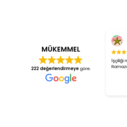
Cem Dönmez
4 yıl önce
MÜKEMMEL
İşçiliği mükemmel gerçekten
Ramazan usta aranan adres
222 değerlendirmeye
göre.