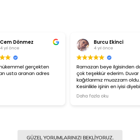
Burcu Ekinci
M
4 yıl önce
4 
Ramazan beye ilgisinden dolayı
Ürünler ço
çok teşekkür ederim. Duvar
Güler yüz
kağıtlarımız muazzam oldu.
çalışanlar
Kesinlikle işinin en iyisi diyebilirim.
Şiddetle tavsiye ediyorum.
Daha fazla oku
GÜZEL YORUMLARINIZI BEKLIYORUZ.