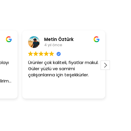
etin Öztürk
Asli Ersoy
yıl önce
4 yıl önce
k kaliteli, fiyatlar makul.
3+1 evin kagidini kapataslak n
lü ve samimi
tutar
ına için teşekkürler.