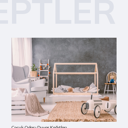
EPTLER
Mutfak Duvar Kağıtları