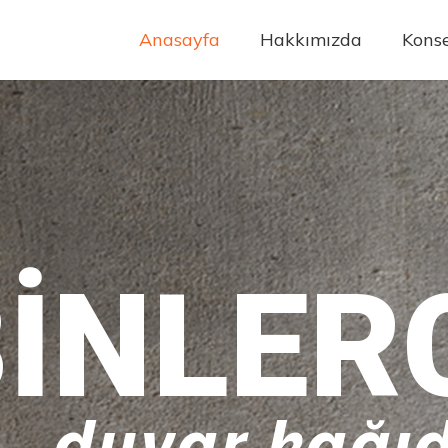
Anasayfa
Hakkımızda
Konse
INLER
duvar kağıd