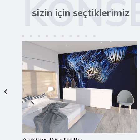
KONS
sizin için seçtiklerimiz
Çocuk Odası Duvar Kağıtları