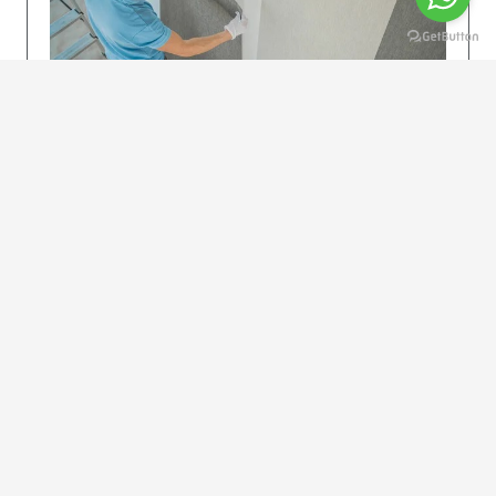
KOLAY UYGULAMA
Dikkatlice gelecek adımları izleyin: İstenilen
uzunlukta şeritler kesilir. Ölçü yüksekliğini
dikkate alın. (Talimatlar etiketin ön…
DEVAMI