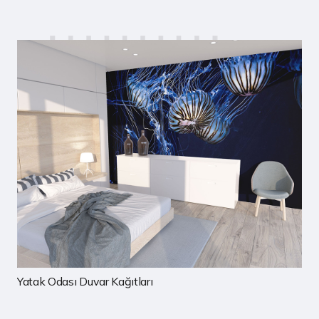
rı
Çocuk Odası Duvar Kağıtla