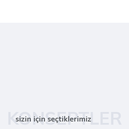
KONSEPTLER
sizin için seçtiklerimiz