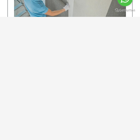
KOLAY UYGULAMA
Dikkatlice gelecek adımları izleyin: İstenilen
uzunlukta şeritler kesilir. Ölçü yüksekliğini
dikkate alın. (Talimatlar etiketin ön…
DEVAMI