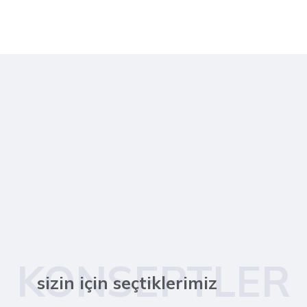
KONSEPTLER
sizin için seçtiklerimiz