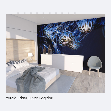
rı
Çocuk Odası Duvar Kağıtla