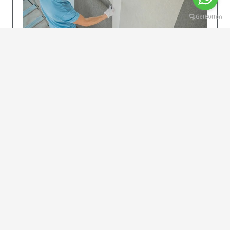
KOLAY UYGULAMA
Dikkatlice gelecek adımları izleyin: İstenilen
uzunlukta şeritler kesilir. Ölçü yüksekliğini
dikkate alın. (Talimatlar etiketin ön…
DEVAMI