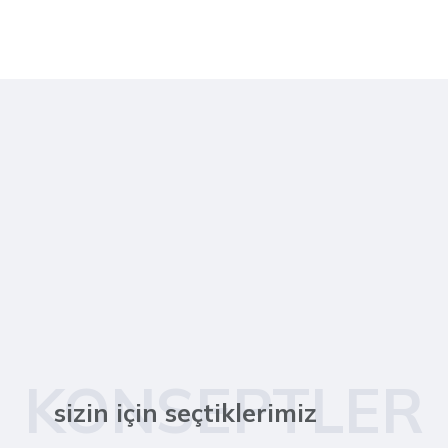
KONSEPTLER
sizin için seçtiklerimiz