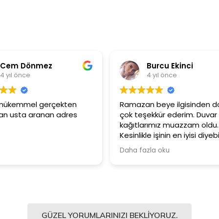
Burcu Ekinci
4 yıl önce
çekten
Ramazan beye ilgisinden dolayı
Ür
adres
çok teşekkür ederim. Duvar
Gü
kağıtlarımız muazzam oldu.
ça
Kesinlikle işinin en iyisi diyebilirim.
Şiddetle tavsiye ediyorum.
Daha fazla oku
GÜZEL YORUMLARINIZI BEKLIYORUZ.