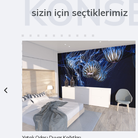
KONS
sizin için seçtiklerimiz
Çocuk Odası Duvar Kağıtları