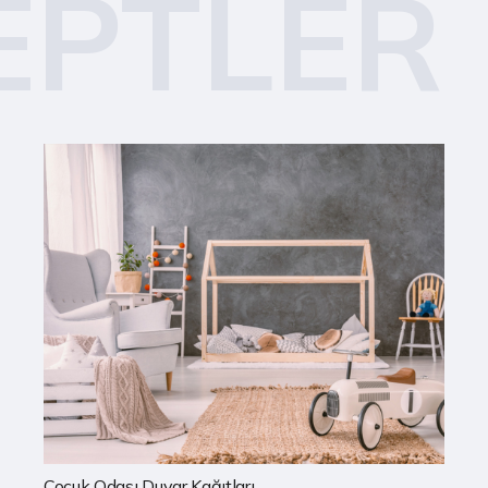
EPTLER
Mutfak Duvar Kağıtları