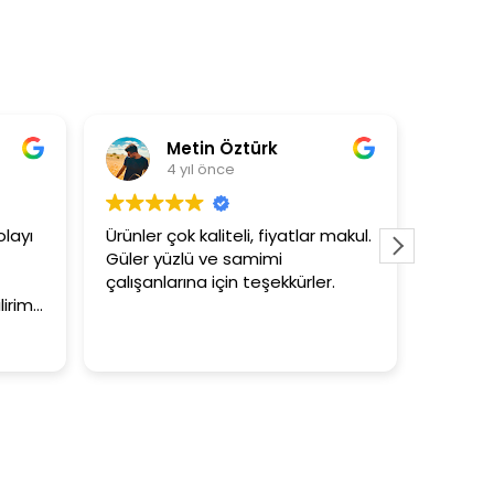
Metin Öztürk
Asli Ersoy
4 yıl önce
4 yıl önce
ünler çok kaliteli, fiyatlar makul.
3+1 evin kagidini kapat
ler yüzlü ve samimi
tutar
lışanlarına için teşekkürler.