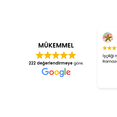
Cem Dönmez
4 yıl önce
MÜKEMMEL
İşçiliği mükemmel ger
Ramazan usta aranan 
222 değerlendirmeye
göre.