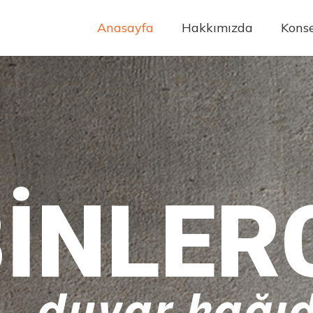
Anasayfa
Hakkımızda
Konse
INLER
duvar kağıd