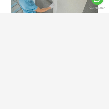
KOLAY UYGULAMA
Dikkatlice gelecek adımları izleyin: İstenilen
uzunlukta şeritler kesilir. Ölçü yüksekliğini
dikkate alın. (Talimatlar etiketin ön…
DEVAMI