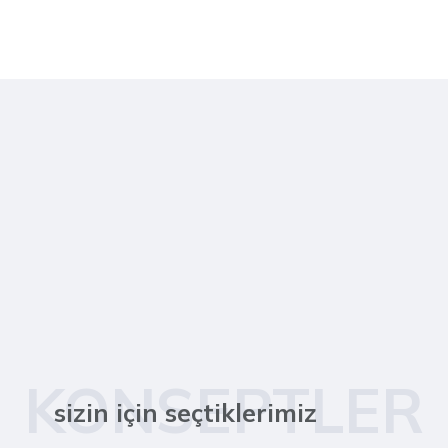
KONSEPTLER
sizin için seçtiklerimiz