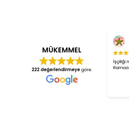
Cem Dönme
4 yıl önce
MÜKEMMEL
İşçiliği mükemmel g
Ramazan usta arana
222 değerlendirmeye
göre.