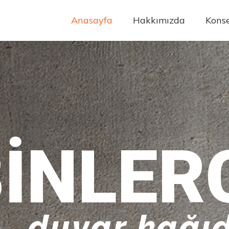
Anasayfa
Hakkımızda
Konse
INLER
duvar kağıd