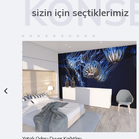
KONS
sizin için seçtiklerimiz
Çocuk Odası Duvar Kağıtları