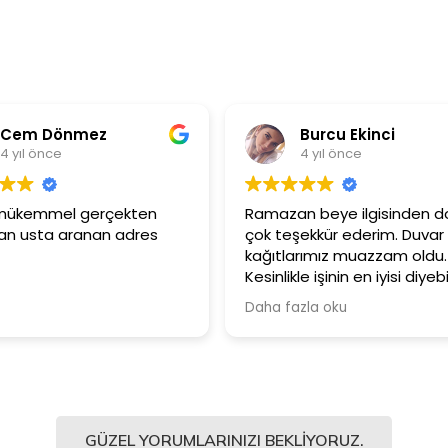
z
Burcu Ekinci
4 yıl önce
erçekten
Ramazan beye ilgisinden dolayı
n adres
çok teşekkür ederim. Duvar
kağıtlarımız muazzam oldu.
Kesinlikle işinin en iyisi diyebilirim.
Şiddetle tavsiye ediyorum.
Daha fazla oku
GÜZEL YORUMLARINIZI BEKLIYORUZ.