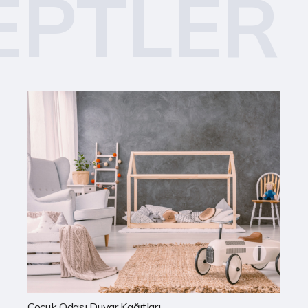
EPTLER
Mutfak Duvar Kağıtları