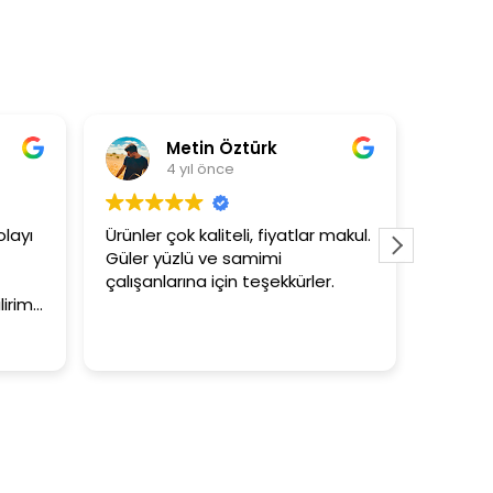
Metin Öztürk
Asli Ersoy
4 yıl önce
4 yıl önce
Ürünler çok kaliteli, fiyatlar makul.
3+1 evin kagidini ka
Güler yüzlü ve samimi
tutar
çalışanlarına için teşekkürler.