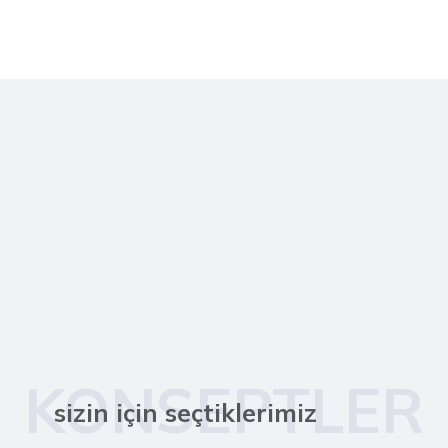
KONSEPTLER
sizin için seçtiklerimiz