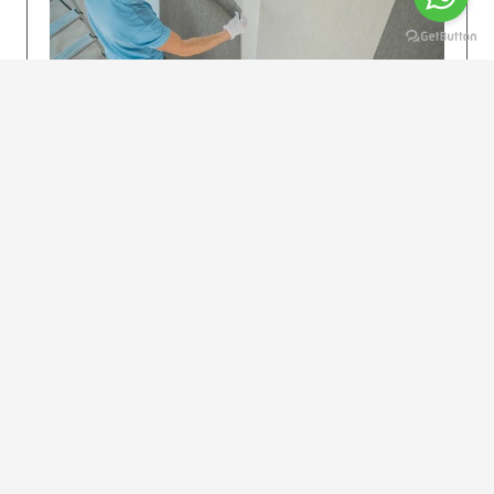
KOLAY UYGULAMA
Dikkatlice gelecek adımları izleyin: İstenilen
uzunlukta şeritler kesilir. Ölçü yüksekliğini
dikkate alın. (Talimatlar etiketin ön…
DEVAMI