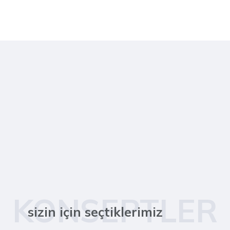
KONSEPTLER
sizin için seçtiklerimiz