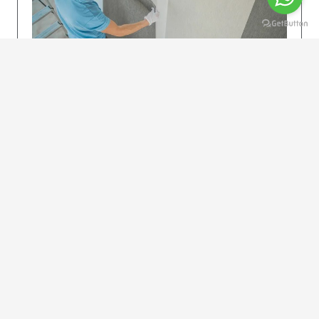
KOLAY UYGULAMA
Dikkatlice gelecek adımları izleyin: İstenilen
uzunlukta şeritler kesilir. Ölçü yüksekliğini
dikkate alın. (Talimatlar etiketin ön…
DEVAMI