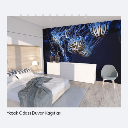
ıtları
Çocuk Odası Duvar Ka