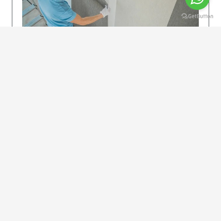
KOLAY UYGULAMA
Dikkatlice gelecek adımları izleyin: İstenilen
uzunlukta şeritler kesilir. Ölçü yüksekliğini
dikkate alın. (Talimatlar etiketin ön…
DEVAMI