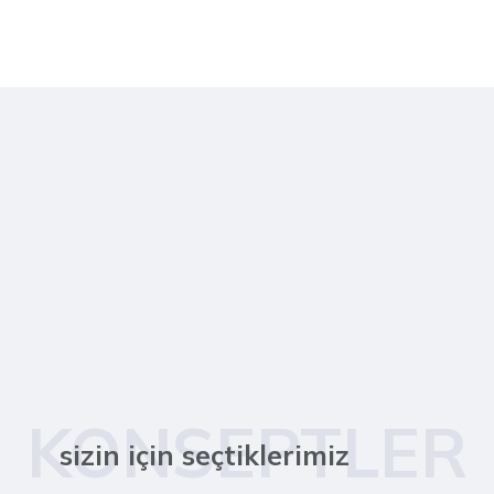
KONSEPTLER
sizin için seçtiklerimiz