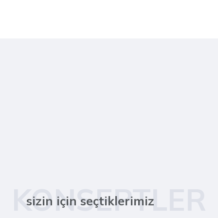
KONSEPTLER
sizin için seçtiklerimiz