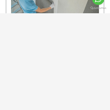
KOLAY UYGULAMA
Dikkatlice gelecek adımları izleyin: İstenilen
uzunlukta şeritler kesilir. Ölçü yüksekliğini
dikkate alın. (Talimatlar etiketin ön…
DEVAMI