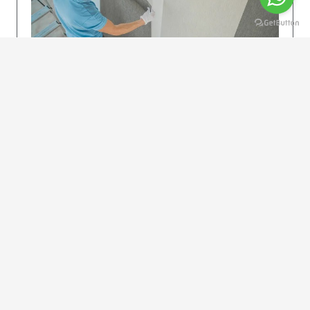
KOLAY UYGULAMA
Dikkatlice gelecek adımları izleyin: İstenilen
uzunlukta şeritler kesilir. Ölçü yüksekliğini
dikkate alın. (Talimatlar etiketin ön…
DEVAMI