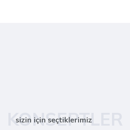
KONSEPTLER
sizin için seçtiklerimiz