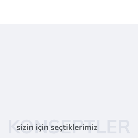
KONSEPTLER
sizin için seçtiklerimiz