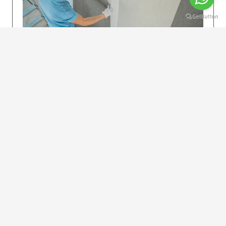
KOLAY UYGULAMA
Dikkatlice gelecek adımları izleyin: İstenilen
uzunlukta şeritler kesilir. Ölçü yüksekliğini
dikkate alın. (Talimatlar etiketin ön…
DEVAMI