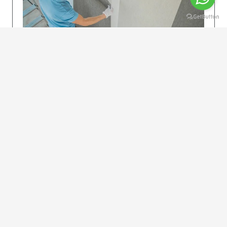
KOLAY UYGULAMA
Dikkatlice gelecek adımları izleyin: İstenilen
uzunlukta şeritler kesilir. Ölçü yüksekliğini
dikkate alın. (Talimatlar etiketin ön…
DEVAMI