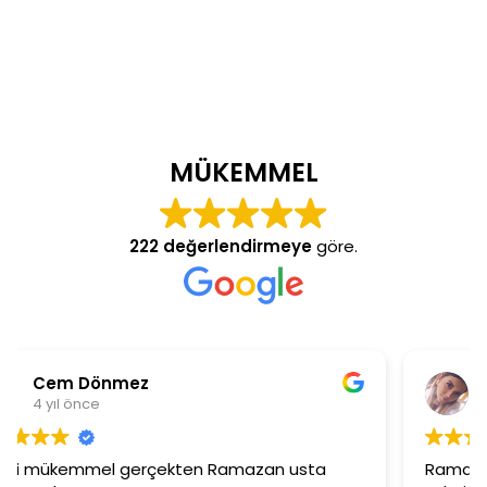
MÜKEMMEL
222 değerlendirmeye
göre.
Burcu Ekinci
4 yıl önce
sta
Ramazan beye ilgisinden dolayı çok teşekkür