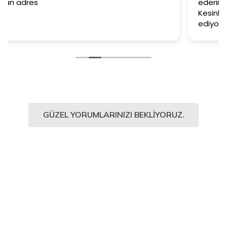
ederim. Duvar kağıtlarımız muazzam oldu.
Kesinlikle işinin en iyisi diyebilirim. Şiddetle tav
ediyorum.
GÜZEL YORUMLARINIZI BEKLIYORUZ.