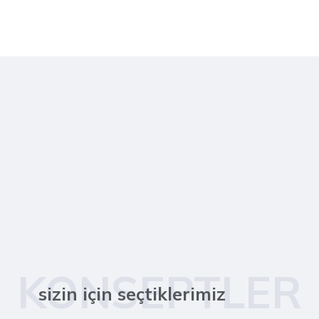
KONSEPTLER
sizin için seçtiklerimiz