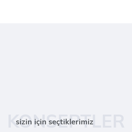
KONSEPTLER
sizin için seçtiklerimiz