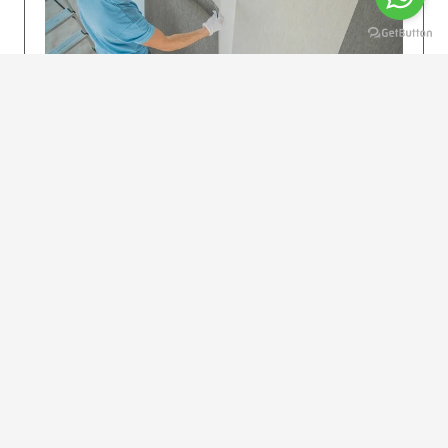
KOLAY UYGULAMA
Dikkatlice gelecek adımları izleyin: İstenilen
uzunlukta şeritler kesilir. Ölçü yüksekliğini
dikkate alın. (Talimatlar etiketin ön…
DEVAMI