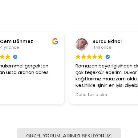
Burcu Ekinci
Me
4 yıl önce
4 y
Ramazan beye ilgisinden dolayı
Ürünler çok 
çok teşekkür ederim. Duvar
Güler yüzl
kağıtlarımız muazzam oldu.
çalışanları
Kesinlikle işinin en iyisi diyebilirim.
Şiddetle tavsiye ediyorum.
Daha fazla oku
GÜZEL YORUMLARINIZI BEKLIYORUZ.