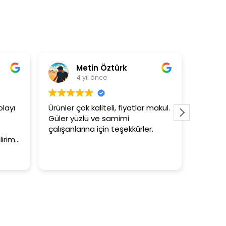
tin Öztürk
Asli Ersoy
ıl önce
4 yıl önce
kaliteli, fiyatlar makul.
3+1 evin kagidini kapataslak ne
ü ve samimi
tutar
na için teşekkürler.