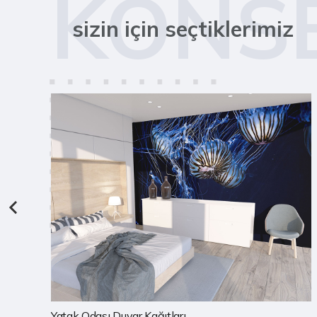
KONS
sizin için seçtiklerimiz
Çocuk Odası Duvar Kağıtları