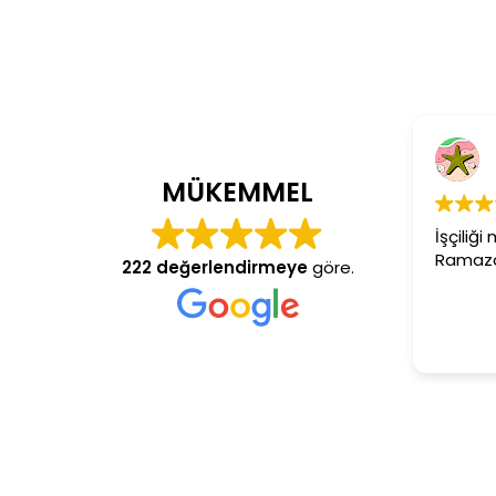
Cem Dönmez
4 yıl önce
MÜKEMMEL
İşçiliği mükemmel gerçekten
Ramazan usta aranan adres
222 değerlendirmeye
göre.