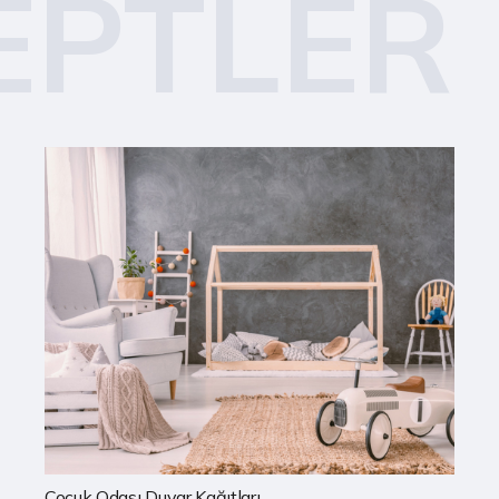
EPTLER
Mutfak Duvar Kağıtları