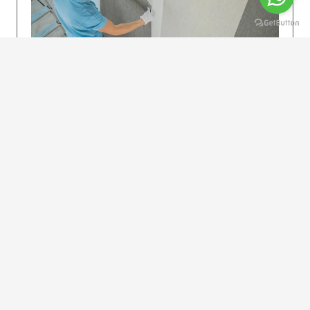
KOLAY UYGULAMA
Dikkatlice gelecek adımları izleyin: İstenilen
uzunlukta şeritler kesilir. Ölçü yüksekliğini
dikkate alın. (Talimatlar etiketin ön…
DEVAMI