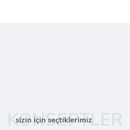
KONSEPTLER
sizin için seçtiklerimiz