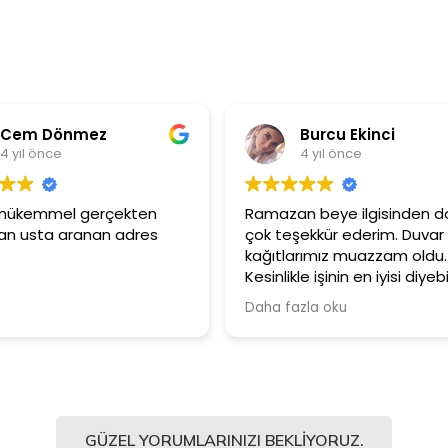
Burcu Ekinci
Metin Öz
4 yıl önce
4 yıl önce
Ramazan beye ilgisinden dolayı
Ürünler çok kalitel
çok teşekkür ederim. Duvar
Güler yüzlü ve s
kağıtlarımız muazzam oldu.
çalışanlarına için
Kesinlikle işinin en iyisi diyebilirim.
Şiddetle tavsiye ediyorum.
Daha fazla oku
GÜZEL YORUMLARINIZI BEKLIYORUZ.