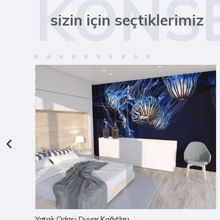
KONS
sizin için seçtiklerimiz
Çocuk Odası Duvar Kağıtları