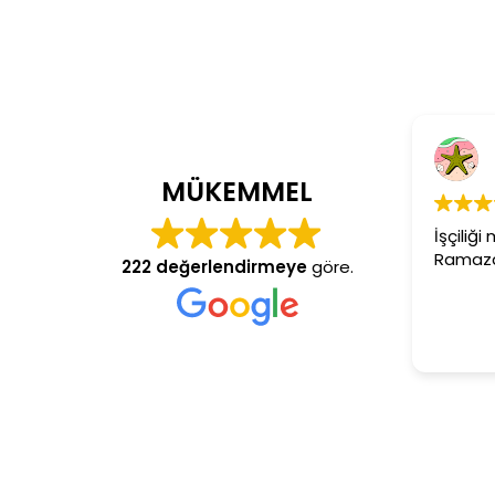
Cem Dönmez
4 yıl önce
MÜKEMMEL
İşçiliği mükemmel gerçekten
Ramazan usta aranan adres
222 değerlendirmeye
göre.