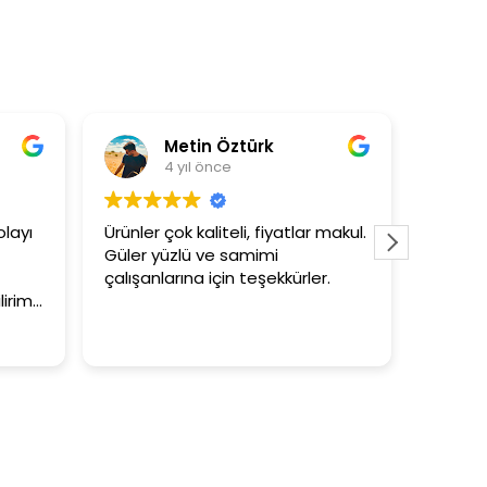
türk
Asli Ersoy
4 yıl önce
i, fiyatlar makul.
3+1 evin kagidini kapataslak ne
amimi
tutar
 teşekkürler.