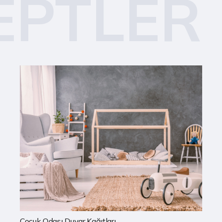
EPTLER
Mutfak Duvar Kağıtları