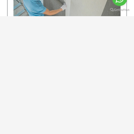
KOLAY UYGULAMA
Dikkatlice gelecek adımları izleyin: İstenilen
uzunlukta şeritler kesilir. Ölçü yüksekliğini
dikkate alın. (Talimatlar etiketin ön…
DEVAMI