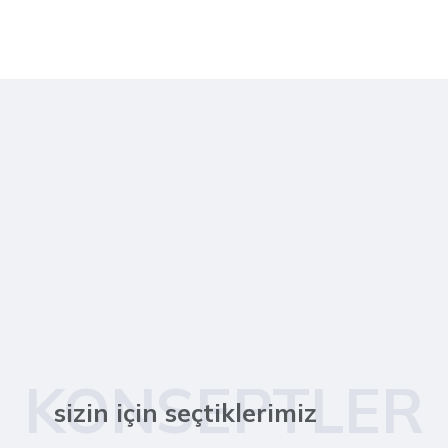
KONSEPTLER
sizin için seçtiklerimiz