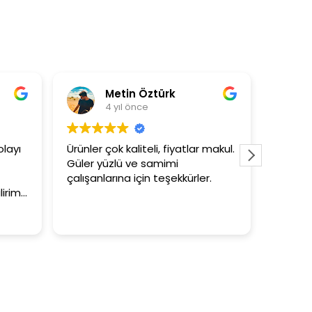
Metin Öztürk
Asli Ersoy
4 yıl önce
4 yıl önce
çok kaliteli, fiyatlar makul.
3+1 evin kagidini kapatasla
üzlü ve samimi
tutar
larına için teşekkürler.