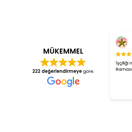
Cem Dönmez
4 yıl önce
MÜKEMMEL
İşçiliği mükemmel gerçekte
Ramazan usta aranan adre
222 değerlendirmeye
göre.