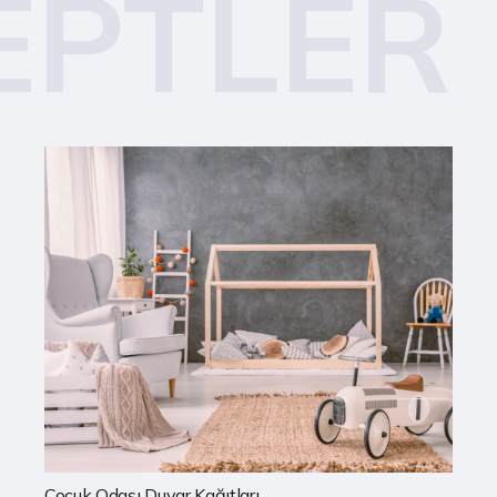
EPTLER
Mutfak Duvar Kağıtları