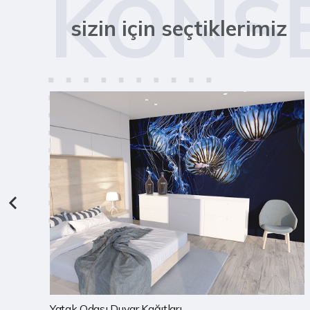
KONS
sizin için seçtiklerimiz
Çocuk Odası Duvar Kağıtları