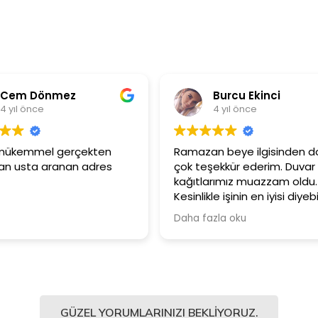
Burcu Ekinci
4 yıl önce
n
Ramazan beye ilgisinden dolayı
Ürünler 
s
çok teşekkür ederim. Duvar
Güler y
kağıtlarımız muazzam oldu.
çalışan
Kesinlikle işinin en iyisi diyebilirim.
Şiddetle tavsiye ediyorum.
Daha fazla oku
GÜZEL YORUMLARINIZI BEKLIYORUZ.