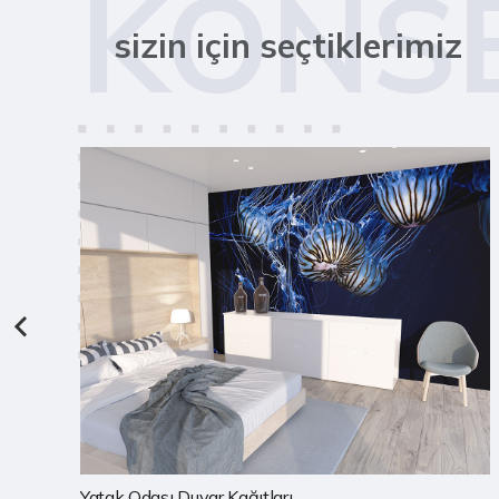
KONS
sizin için seçtiklerimiz
Çocuk Odası Duvar Kağıtları