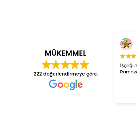
Cem Dönmez
4 yıl önce
MÜKEMMEL
İşçiliği mükemmel gerçekten
Ramazan usta aranan adres
222 değerlendirmeye
göre.