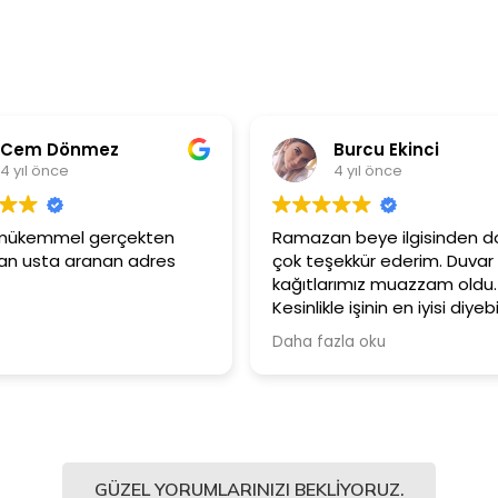
Burcu Ekinci
4 yıl önce
4
Ramazan beye ilgisinden dolayı
Ürünler ç
çok teşekkür ederim. Duvar
Güler yü
kağıtlarımız muazzam oldu.
çalışanla
Kesinlikle işinin en iyisi diyebilirim.
Şiddetle tavsiye ediyorum.
Daha fazla oku
GÜZEL YORUMLARINIZI BEKLIYORUZ.