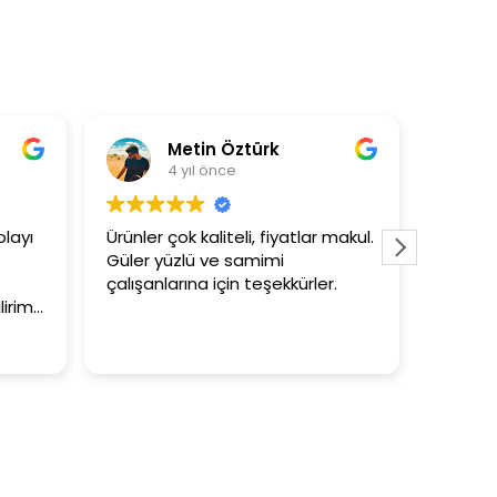
Metin Öztürk
Asli Ersoy
 yıl önce
4 yıl önce
ok kaliteli, fiyatlar makul.
3+1 evin kagidini kapataslak
zlü ve samimi
tutar
rına için teşekkürler.