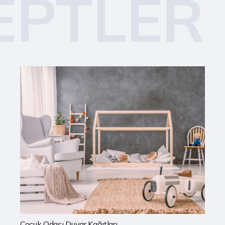
EPTLER
Mutfak Duvar Kağıtları